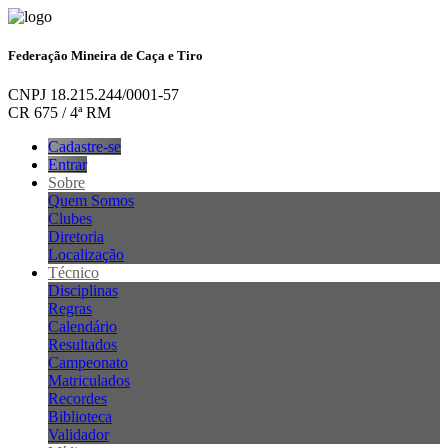
Federação Mineira de Caça e Tiro
CNPJ 18.215.244/0001-57
CR 675 / 4ª RM
Cadastre-se
Entrar
Sobre
Quem Somos
Clubes
Diretoria
Localização
Técnico
Disciplinas
Regras
Calendário
Resultados
Campeonato
Matriculados
Recordes
Biblioteca
Validador