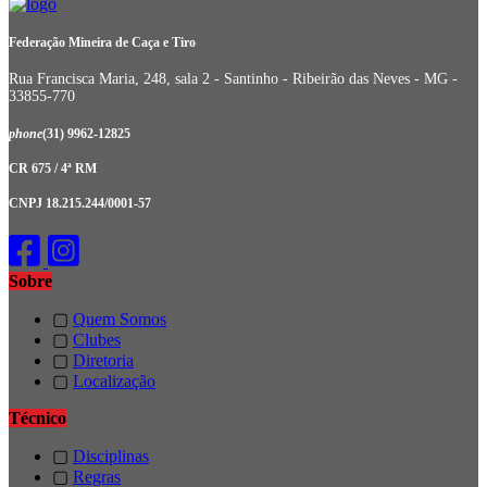
Federação Mineira de Caça e Tiro
Rua Francisca Maria, 248, sala 2 - Santinho - Ribeirão das Neves - MG -
33855-770
phone
(31) 9962-12825
CR 675 / 4ª RM
CNPJ 18.215.244/0001-57
Sobre
▢
Quem Somos
▢
Clubes
▢
Diretoria
▢
Localização
Técnico
▢
Disciplinas
▢
Regras