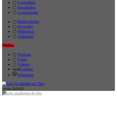
▢
Calendário
▢
Resultados
▢
Campeonato
▢
Matriculados
▢
Recordes
▢
Biblioteca
▢
Validador
Mídias
▢
Notícias
▢
Fotos
▢
Vídeos
mail
Contato
Whatsapp
versão 2026/05