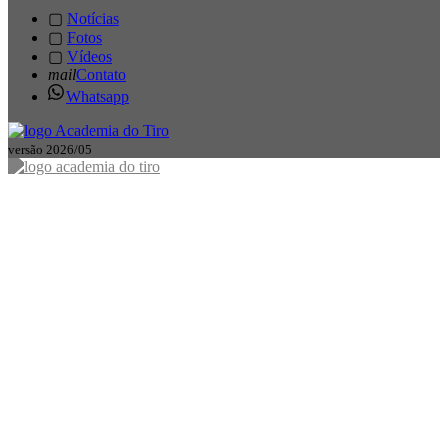
▢
Notícias
▢
Fotos
▢
Vídeos
mail
Contato
Whatsapp
versão 2026/05