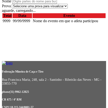
Nome
Prova
aguarde, carregando...
Total
Data
Evento
9999
99/99/9999
Nome do evento em que o atleta participou
Federação Mineira de Caça e Tiro
Rua Francisca Maria, 248, sala 2 - Santinho - Ribeirão das Neves - MG -
33855-770
phone
(31) 9962-12825
CR 675 / 4ª RM
CNPJ 18.215.244/0001-57