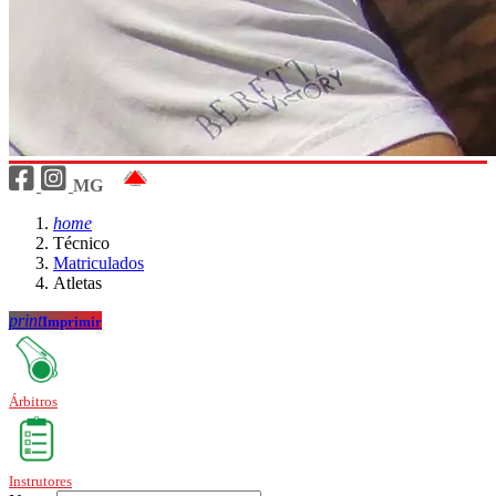
MG
home
Técnico
Matriculados
Atletas
print
Imprimir
Árbitros
Instrutores