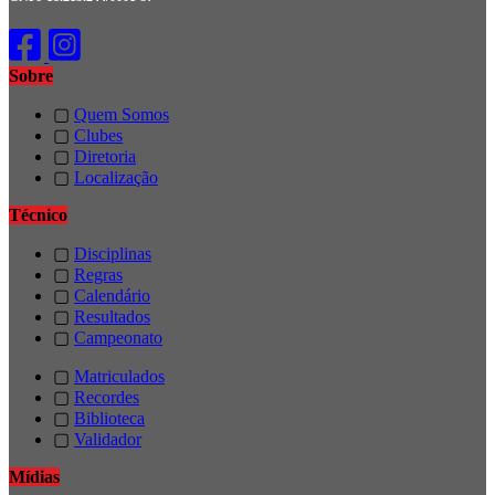
Sobre
▢
Quem Somos
▢
Clubes
▢
Diretoria
▢
Localização
Técnico
▢
Disciplinas
▢
Regras
▢
Calendário
▢
Resultados
▢
Campeonato
▢
Matriculados
▢
Recordes
▢
Biblioteca
▢
Validador
Mídias