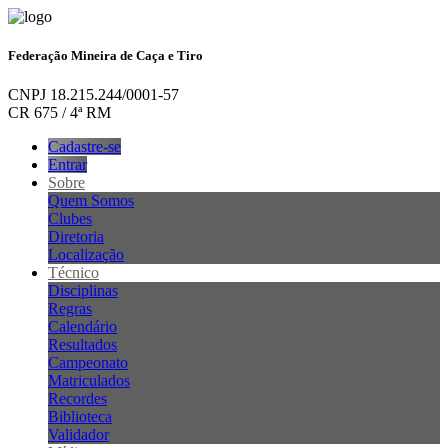
Federação Mineira de Caça e Tiro
CNPJ 18.215.244/0001-57
CR 675 / 4ª RM
Cadastre-se
Entrar
Sobre
Quem Somos
Clubes
Diretoria
Localização
Técnico
Disciplinas
Regras
Calendário
Resultados
Campeonato
Matriculados
Recordes
Biblioteca
Validador