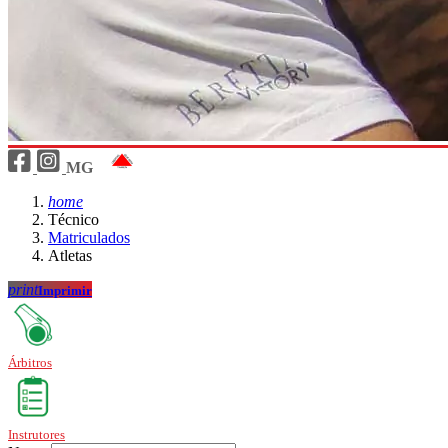
MG
home
Técnico
Matriculados
Atletas
print
Imprimir
Árbitros
Instrutores