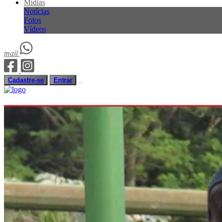
Mídias
Notícias
Fotos
Vídeos
mail
Cadastre-se
Entrar