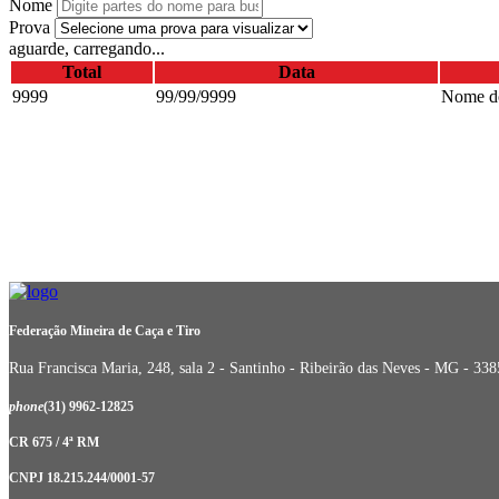
Nome
Prova
aguarde, carregando...
Total
Data
9999
99/99/9999
Nome do
Federação Mineira de Caça e Tiro
Rua Francisca Maria, 248, sala 2 - Santinho - Ribeirão das Neves - MG - 33
phone
(31) 9962-12825
CR 675 / 4ª RM
CNPJ 18.215.244/0001-57