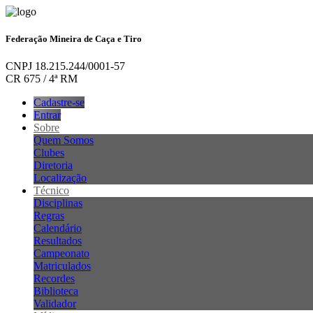
Federação Mineira de Caça e Tiro
CNPJ 18.215.244/0001-57
CR 675 / 4ª RM
Cadastre-se
Entrar
Sobre
Quem Somos
Clubes
Diretoria
Localização
Técnico
Disciplinas
Regras
Calendário
Resultados
Campeonato
Matriculados
Recordes
Biblioteca
Validador