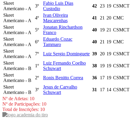
Skeet
Fabio Luis Dias
3º
42
23
19
CSMCT
Americano - A
Custodio
Skeet
Ivan Oliveira
4º
41
21
20
CMC
Americano - A
Mascarenhas
Skeet
Jonatan Rinchardson
5º
40
19
21
CSMCT
Americano - A
Franco
Skeet
Eduardo Cozac
6º
40
21
19
CMC
Americano - A
Tammaro
Skeet
7º
Luiz Sergio Dominguete
39
20
19
CSMCT
Americano - A
Skeet
Luiz Fernando Coelho
1º
38
19
19
CSMCT
Americano - B
Schuwart
Skeet
2º
Ronis Benitto Correa
36
17
19
CSMCT
Americano - B
Skeet
Jesus de Carvalho
3º
31
17
14
CSMCT
Americano - B
Schuwart
Nº de Atletas: 10
Nº de Participações: 10
Total de Inscrições: 10