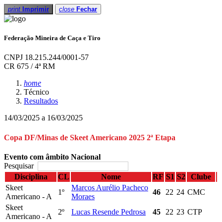
print
Imprimir
close
Fechar
Federação Mineira de Caça e Tiro
CNPJ 18.215.244/0001-57
CR 675 / 4ª RM
home
Técnico
Resultados
14/03/2025 a 16/03/2025
Copa DF/Minas de Skeet Americano 2025 2ª Etapa
Evento com âmbito Nacional
Pesquisar
Disciplina
CL
Nome
RF
S1
S2
Clube
Skeet
Marcos Aurélio Pacheco
1º
46
22
24
CMC
Americano - A
Moraes
Skeet
2º
Lucas Resende Pedrosa
45
22
23
CTP
Americano - A