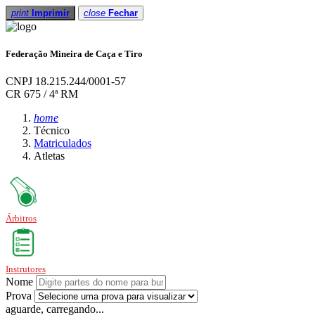
print
Imprimir
close
Fechar
Federação Mineira de Caça e Tiro
CNPJ 18.215.244/0001-57
CR 675 / 4ª RM
home
Técnico
Matriculados
Atletas
Árbitros
Instrutores
Nome
Prova
aguarde, carregando...