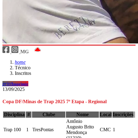
MG
home
Técnico
Inscritos
print
Imprimir
13/09/2025
Copa DF/Minas de Trap 2025 7ª Etapa - Regional
Disciplina
#
Clube
Nome
Local
Inscrições
Antônio
Augusto Brito
Trap 100
1
TresPontas
CMC
1
Mendonça
(11210)