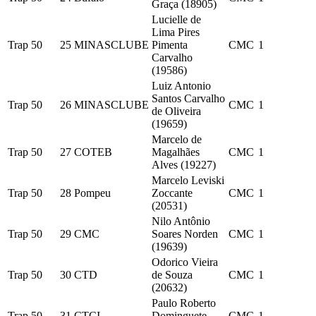
Graça (18905)
Lucielle de
Lima Pires
Trap 50
25
MINASCLUBE
Pimenta
CMC
1
Carvalho
(19586)
Luiz Antonio
Santos Carvalho
Trap 50
26
MINASCLUBE
CMC
1
de Oliveira
(19659)
Marcelo de
Trap 50
27
COTEB
Magalhães
CMC
1
Alves (19227)
Marcelo Leviski
Trap 50
28
Pompeu
Zoccante
CMC
1
(20531)
Nilo Antônio
Trap 50
29
CMC
Soares Norden
CMC
1
(19639)
Odorico Vieira
Trap 50
30
CTD
de Souza
CMC
1
(20632)
Paulo Roberto
Trap 50
31
CTCI
Dominguete
CMC
1