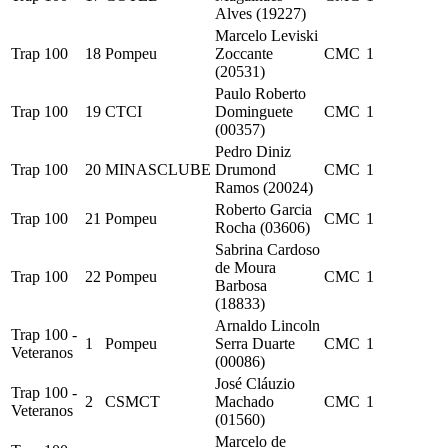
Alves (19227)
Marcelo Leviski
Trap 100
18
Pompeu
Zoccante
CMC
1
(20531)
Paulo Roberto
Trap 100
19
CTCI
Dominguete
CMC
1
(00357)
Pedro Diniz
Trap 100
20
MINASCLUBE
Drumond
CMC
1
Ramos (20024)
Roberto Garcia
Trap 100
21
Pompeu
CMC
1
Rocha (03606)
Sabrina Cardoso
de Moura
Trap 100
22
Pompeu
CMC
1
Barbosa
(18833)
Arnaldo Lincoln
Trap 100 -
1
Pompeu
Serra Duarte
CMC
1
Veteranos
(00086)
José Cláuzio
Trap 100 -
2
CSMCT
Machado
CMC
1
Veteranos
(01560)
Marcelo de