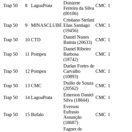
Donizete
Trap 50
8
LagoaPrata
CMC
1
Ferreira da Silva
(00106)
Cristiano Stefani
Trap 50
9
MINASCLUBE
Elias Santiago
CMC
1
(19456)
Daniel Nunes
Trap 50
10
CTD
CMC
1
Batista (20633)
Daniel Ribeiro
Trap 50
11
Pompeu
Barbosa
CMC
1
(18742)
Darlan Fortes de
Trap 50
12
Pompeu
Carvalho
CMC
1
(10893)
Duilio de Souza
Trap 50
13
CMC
CMC
1
(20562)
Emerson Daniel
Trap 50
14
LagoaPrata
CMC
1
Silva (18844)
Everson
Eufrasio
Trap 50
15
Bufalo
CMC
1
Assunção
(18687)
Fagner de