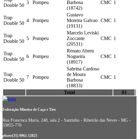
3
Pompeu
Barbosa
CMC
1
Double 50
(18742)
Gustavo
Trap
4
Pompeu
Moreira Galvao
CMC
1
Double 50
(19131)
Marcelo Leviski
Trap
5
Pompeu
Zoccante
CMC
1
Double 50
(20531)
Renato Abreu
Trap
6
Pompeu
Nogueira
CMC
1
Double 50
(18917)
Sabrina Cardoso
Trap
de Moura
7
Pompeu
CMC
1
Double 50
Barbosa
(18833)
Total
83
Federação Mineira de Caça e Tiro
Rua Francisca Maria, 248, sala 2 - Santinho - Ribeirão das Neves - MG -
33855-770
phone
(31) 9962-12825