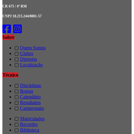
CR 675 / 4ª RM
CNPJ 18.215.244/0001-57
Sobre
▢
Quem Somos
▢
Clubes
▢
Diretoria
▢
Localização
Técnico
▢
Disciplinas
▢
Regras
▢
Calendário
▢
Resultados
▢
Campeonato
▢
Matriculados
▢
Recordes
▢
Biblioteca