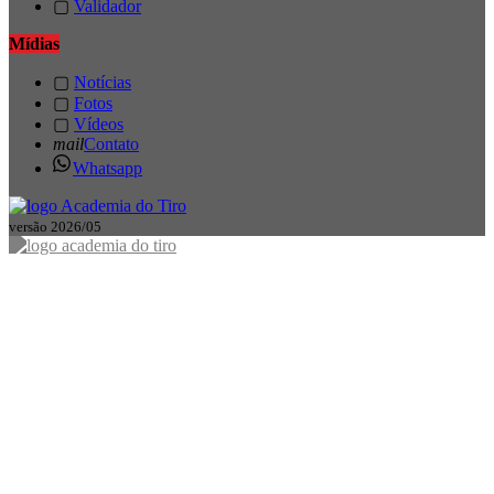
▢
Validador
Mídias
▢
Notícias
▢
Fotos
▢
Vídeos
mail
Contato
Whatsapp
versão 2026/05