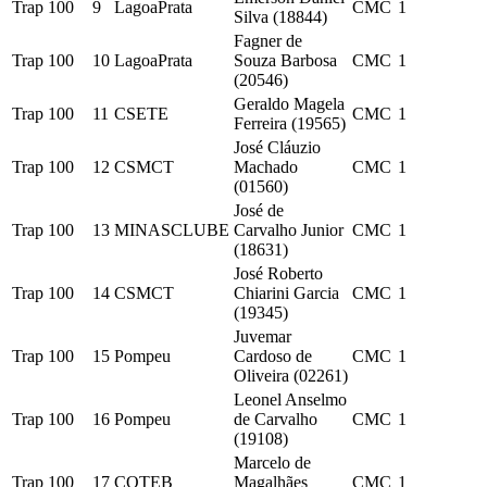
Trap 100
9
LagoaPrata
CMC
1
Silva (18844)
Fagner de
Trap 100
10
LagoaPrata
Souza Barbosa
CMC
1
(20546)
Geraldo Magela
Trap 100
11
CSETE
CMC
1
Ferreira (19565)
José Cláuzio
Trap 100
12
CSMCT
Machado
CMC
1
(01560)
José de
Trap 100
13
MINASCLUBE
Carvalho Junior
CMC
1
(18631)
José Roberto
Trap 100
14
CSMCT
Chiarini Garcia
CMC
1
(19345)
Juvemar
Trap 100
15
Pompeu
Cardoso de
CMC
1
Oliveira (02261)
Leonel Anselmo
Trap 100
16
Pompeu
de Carvalho
CMC
1
(19108)
Marcelo de
Trap 100
17
COTEB
Magalhães
CMC
1