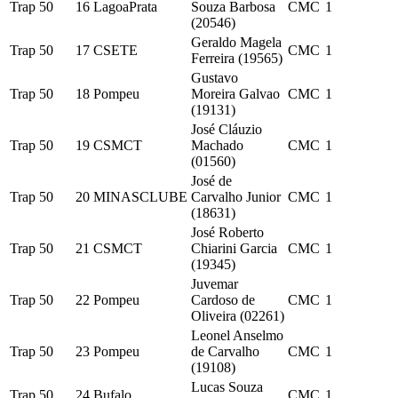
Trap 50
16
LagoaPrata
Souza Barbosa
CMC
1
(20546)
Geraldo Magela
Trap 50
17
CSETE
CMC
1
Ferreira (19565)
Gustavo
Trap 50
18
Pompeu
Moreira Galvao
CMC
1
(19131)
José Cláuzio
Trap 50
19
CSMCT
Machado
CMC
1
(01560)
José de
Trap 50
20
MINASCLUBE
Carvalho Junior
CMC
1
(18631)
José Roberto
Trap 50
21
CSMCT
Chiarini Garcia
CMC
1
(19345)
Juvemar
Trap 50
22
Pompeu
Cardoso de
CMC
1
Oliveira (02261)
Leonel Anselmo
Trap 50
23
Pompeu
de Carvalho
CMC
1
(19108)
Lucas Souza
Trap 50
24
Bufalo
CMC
1