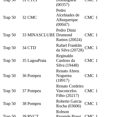
(00357)
Pedro
Alcebiades de
Trap 50
32
CMC
CMC
1
Albuquerque
(00047)
Pedro Diniz
Trap 50
33
MINASCLUBE
Drumond
CMC
1
Ramos (20024)
Rafael Franklin
Trap 50
34
CTD
CMC
1
da Silva (20728)
Reginaldo
Trap 50
35
LagoaPrata
Cardoso da
CMC
1
Silva (19448)
Renato Abreu
Trap 50
36
Pompeu
Nogueira
CMC
1
(18917)
Renato Cordeiro
Trap 50
37
Pompeu
Vasconcelos
CMC
1
Filho (20217)
Roberto Garcia
Trap 50
38
Pompeu
CMC
1
Rocha (03606)
Robson
Trap 50
39
RVCT
Rezende Piassi
CMC
1