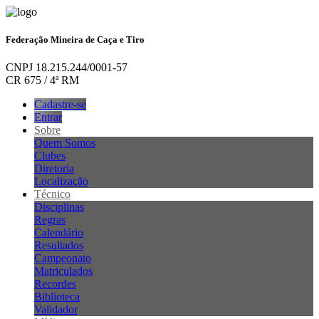
Federação Mineira de Caça e Tiro
CNPJ 18.215.244/0001-57
CR 675 / 4ª RM
Cadastre-se
Entrar
Sobre
Quem Somos
Clubes
Diretoria
Localização
Técnico
Disciplinas
Regras
Calendário
Resultados
Campeonato
Matriculados
Recordes
Biblioteca
Validador