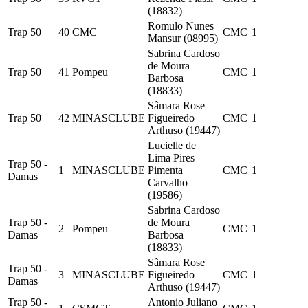
(18832)
Romulo Nunes
Trap 50
40
CMC
CMC
1
Mansur (08995)
Sabrina Cardoso
de Moura
Trap 50
41
Pompeu
CMC
1
Barbosa
(18833)
Sâmara Rose
Trap 50
42
MINASCLUBE
Figueiredo
CMC
1
Arthuso (19447)
Lucielle de
Lima Pires
Trap 50 -
1
MINASCLUBE
Pimenta
CMC
1
Damas
Carvalho
(19586)
Sabrina Cardoso
Trap 50 -
de Moura
2
Pompeu
CMC
1
Damas
Barbosa
(18833)
Sâmara Rose
Trap 50 -
3
MINASCLUBE
Figueiredo
CMC
1
Damas
Arthuso (19447)
Trap 50 -
Antonio Juliano