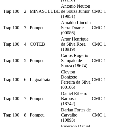
Antonio Neuton
Trap 100
2
MINASCLUBE
de Souza Junior
CMC
1
(19851)
Arnaldo Lincoln
Trap 100
3
Pompeu
Serra Duarte
CMC
1
(00086)
Artur Henrique
Trap 100
4
COTEB
da Silva Rosa
CMC
1
(18919)
Carlos Rogerio
Trap 100
5
Pompeu
Sampaio de
CMC
1
Souza (18674)
Cleyton
Donizete
Trap 100
6
LagoaPrata
CMC
1
Ferreira da Silva
(00106)
Daniel Ribeiro
Trap 100
7
Pompeu
Barbosa
CMC
1
(18742)
Darlan Fortes de
Trap 100
8
Pompeu
Carvalho
CMC
1
(10893)
Emerson Daniel