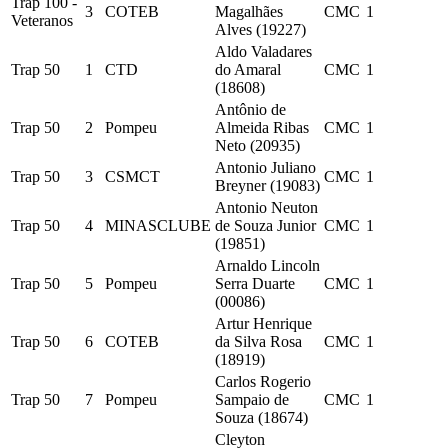
Trap 100 -
3
COTEB
Magalhães
CMC
1
Veteranos
Alves (19227)
Aldo Valadares
Trap 50
1
CTD
do Amaral
CMC
1
(18608)
Antônio de
Trap 50
2
Pompeu
Almeida Ribas
CMC
1
Neto (20935)
Antonio Juliano
Trap 50
3
CSMCT
CMC
1
Breyner (19083)
Antonio Neuton
Trap 50
4
MINASCLUBE
de Souza Junior
CMC
1
(19851)
Arnaldo Lincoln
Trap 50
5
Pompeu
Serra Duarte
CMC
1
(00086)
Artur Henrique
Trap 50
6
COTEB
da Silva Rosa
CMC
1
(18919)
Carlos Rogerio
Trap 50
7
Pompeu
Sampaio de
CMC
1
Souza (18674)
Cleyton