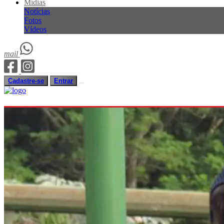
Mídias
Notícias
Fotos
Vídeos
mail
Cadastre-se
Entrar