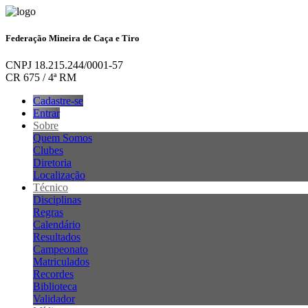
Federação Mineira de Caça e Tiro
CNPJ 18.215.244/0001-57
CR 675 / 4ª RM
Cadastre-se
Entrar
Sobre
Quem Somos
Clubes
Diretoria
Localização
Técnico
Disciplinas
Regras
Calendário
Resultados
Campeonato
Matriculados
Recordes
Biblioteca
Validador