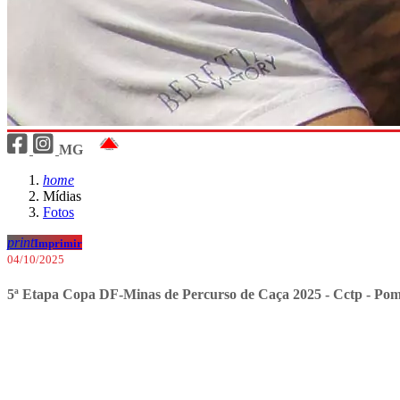
MG
home
Mídias
Fotos
print
Imprimir
04/10/2025
5ª Etapa Copa DF-Minas de Percurso de Caça 2025 - Cctp - Po