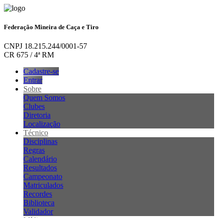
Federação Mineira de Caça e Tiro
CNPJ 18.215.244/0001-57
CR 675 / 4ª RM
Cadastre-se
Entrar
Sobre
Quem Somos
Clubes
Diretoria
Localização
Técnico
Disciplinas
Regras
Calendário
Resultados
Campeonato
Matriculados
Recordes
Biblioteca
Validador