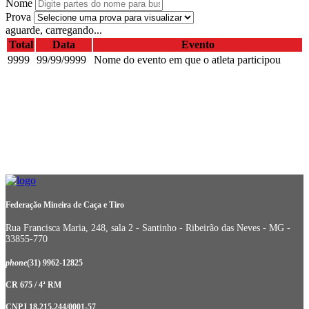
Nome
Prova
aguarde, carregando...
Total
Data
Evento
9999
99/99/9999
Nome do evento em que o atleta participou
Federação Mineira de Caça e Tiro
Rua Francisca Maria, 248, sala 2 - Santinho - Ribeirão das Neves - MG -
33855-770
phone
(31) 9962-12825
CR 675 / 4ª RM
CNPJ 18.215.244/0001-57