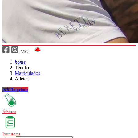
MG
home
Técnico
Matriculados
Atletas
print
Imprimir
Árbitros
Instrutores