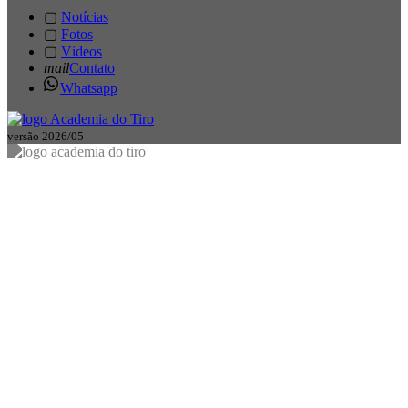
▢
Notícias
▢
Fotos
▢
Vídeos
mail
Contato
Whatsapp
versão 2026/05