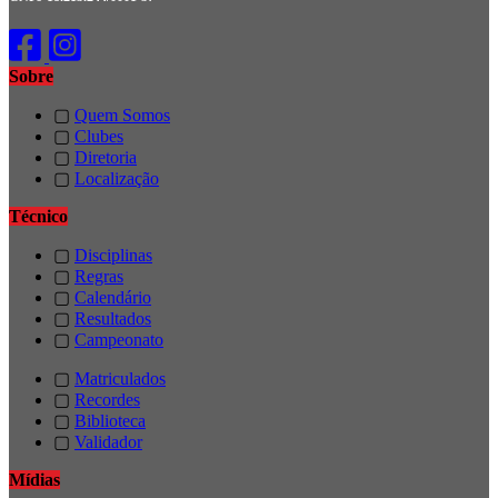
Sobre
▢
Quem Somos
▢
Clubes
▢
Diretoria
▢
Localização
Técnico
▢
Disciplinas
▢
Regras
▢
Calendário
▢
Resultados
▢
Campeonato
▢
Matriculados
▢
Recordes
▢
Biblioteca
▢
Validador
Mídias