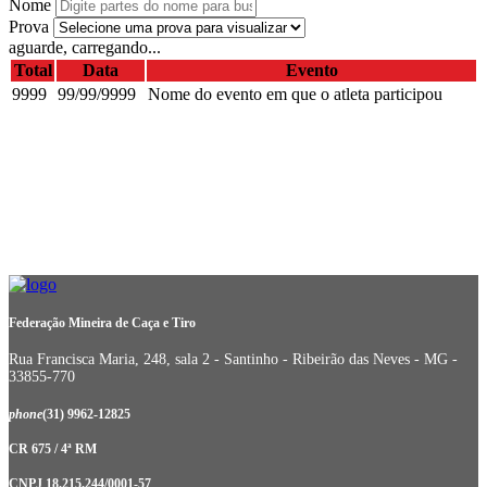
Nome
Prova
aguarde, carregando...
Total
Data
Evento
9999
99/99/9999
Nome do evento em que o atleta participou
Federação Mineira de Caça e Tiro
Rua Francisca Maria, 248, sala 2 - Santinho - Ribeirão das Neves - MG -
33855-770
phone
(31) 9962-12825
CR 675 / 4ª RM
CNPJ 18.215.244/0001-57