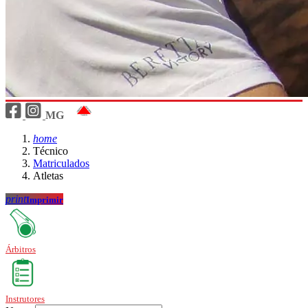
MG
home
Técnico
Matriculados
Atletas
print
Imprimir
Árbitros
Instrutores