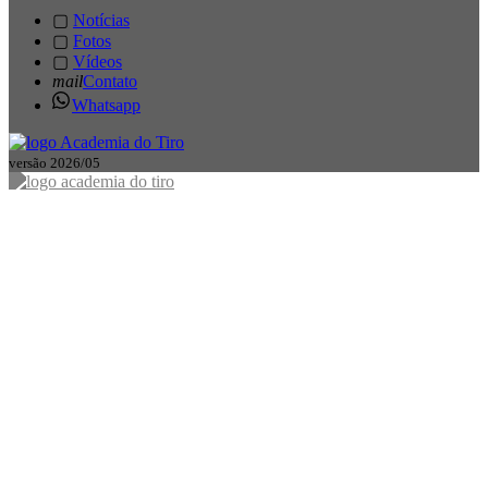
▢
Notícias
▢
Fotos
▢
Vídeos
mail
Contato
Whatsapp
versão 2026/05