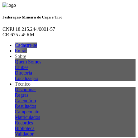
Federação Mineira de Caça e Tiro
CNPJ 18.215.244/0001-57
CR 675 / 4ª RM
Cadastre-se
Entrar
Sobre
Quem Somos
Clubes
Diretoria
Localização
Técnico
Disciplinas
Regras
Calendário
Resultados
Campeonato
Matriculados
Recordes
Biblioteca
Validador