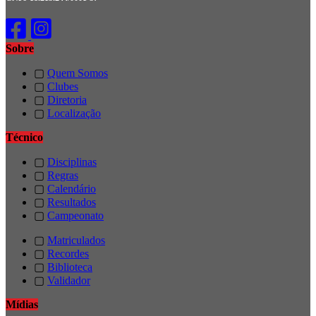
Sobre
▢
Quem Somos
▢
Clubes
▢
Diretoria
▢
Localização
Técnico
▢
Disciplinas
▢
Regras
▢
Calendário
▢
Resultados
▢
Campeonato
▢
Matriculados
▢
Recordes
▢
Biblioteca
▢
Validador
Mídias